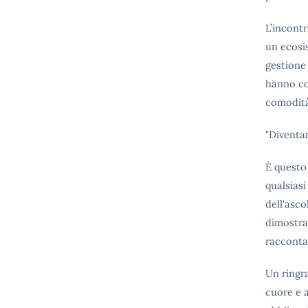
L’incont
un ecosis
gestione 
hanno co
comodità
"Diventar
È questo 
qualsiasi
dell'asco
dimostra
racconta
Un ringr
cuore e a