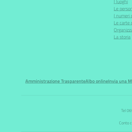
I luoghi
Le perso
I numeri 
Le carte 
Organizz
La storia
Amministrazione Trasparente
Albo online
Invia una 
Tel 0
Conto 