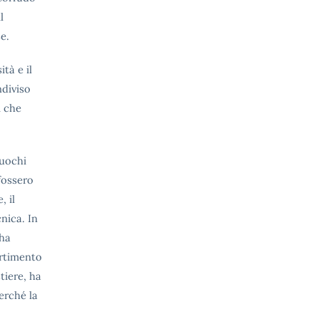
l
e.
tà e il
ndiviso
i che
fuochi
fossero
, il
nica. In
 ha
ertimento
tiere, ha
perché la