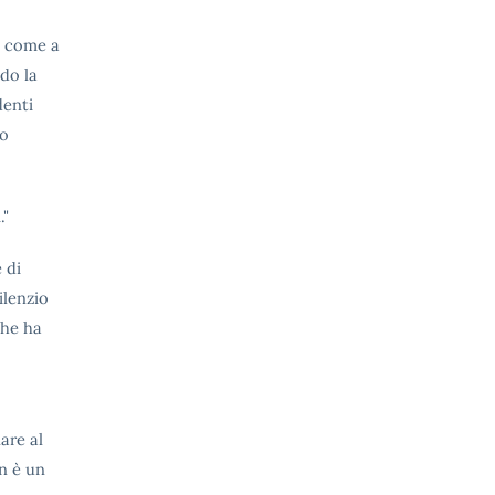
a come a
do la
denti
lo
."
 di
ilenzio
che ha
are al
on è un