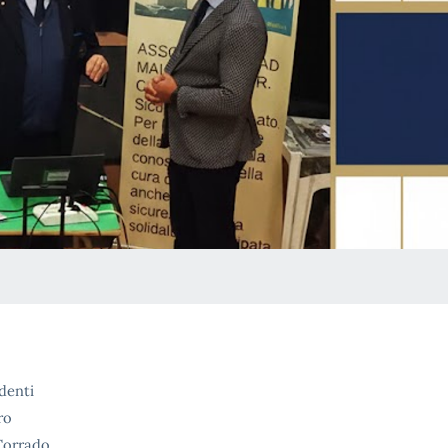
udenti
ro
 Corrado