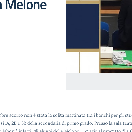
a Melone
mbre scorso non è stata la solita mattinata tra i banchi per gli st
ssi 1A, 2B e 3B della secondaria di primo grado. Presso la sala teat
Jaboni”, infatti, gli alunni della Melone — grazie al progetto “La