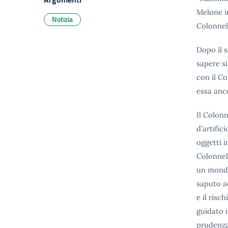
Melone i
Notizia
Colonnel
Dopo il s
sapere s
con il Co
essa anco
Il Colonn
d’artific
oggetti i
Colonnell
un mondo
saputo ac
e il risc
guidato i
prudenza