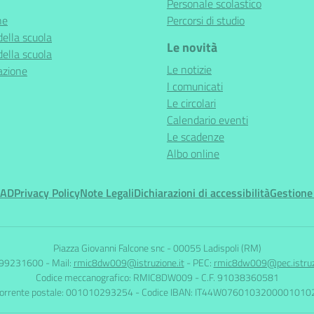
Personale scolastico
ne
Percorsi di studio
della scuola
Le novità
della scuola
Le notizie
azione
I comunicati
Le circolari
Calendario eventi
Le scadenze
Albo online
MAD
Privacy Policy
Note Legali
Dichiarazioni di accessibilità
Gestione
Piazza Giovanni Falcone snc
-
00055 Ladispoli (RM)
699231600
- Mail:
rmic8dw009@istruzione.it
- PEC:
rmic8dw009@pec.istruzi
Codice meccanografico: RMIC8DW009
- C.F. 91038360581
corrente postale: 001010293254
- Codice IBAN: IT44W076010320000101