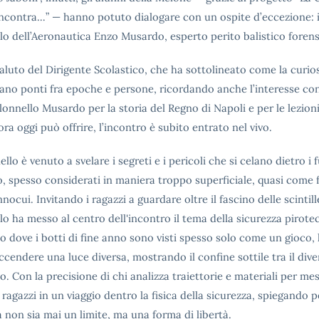
ncontra…” — hanno potuto dialogare con un ospite d’eccezione: i
lo dell’Aeronautica Enzo Musardo, esperto perito balistico forens
aluto del Dirigente Scolastico, che ha sottolineato come la curiosi
iano ponti fra epoche e persone, ricordando anche l’interesse co
lonnello Musardo per la storia del Regno di Napoli e per le lezion
ra oggi può offrire, l’incontro è subito entrato nel vivo.
ello è venuto a svelare i segreti e i pericoli che si celano dietro i 
io, spesso considerati in maniera troppo superficiale, quasi come 
nnocui. Invitando i ragazzi a guardare oltre il fascino delle scintille
o ha messo al centro dell'incontro il tema della sicurezza pirotec
 dove i botti di fine anno sono visti spesso solo come un gioco,
cendere una luce diversa, mostrando il confine sottile tra il div
hio. Con la precisione di chi analizza traiettorie e materiali per mes
 ragazzi in un viaggio dentro la fisica della sicurezza, spiegando 
 non sia mai un limite, ma una forma di libertà.