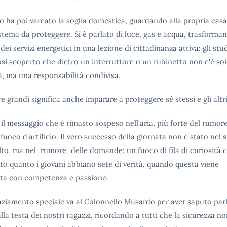
ro ha poi varcato la soglia domestica, guardando alla propria cas
tema da proteggere. Si è parlato di luce, gas e acqua, trasforman
dei servizi energetici in una lezione di cittadinanza attiva: gli stu
sì scoperto che dietro un interruttore o un rubinetto non c'è so
, ma una responsabilità condivisa.
e grandi significa anche imparare a proteggere sé stessi e gli altri
il messaggio che è rimasto sospeso nell'aria, più forte del rumore
 fuoco d'artificio. Il vero successo della giornata non è stato nel s
lto, ma nel "rumore" delle domande: un fuoco di fila di curiosità 
to quanto i giovani abbiano sete di verità, quando questa viene
ta con competenza e passione.
aziamento speciale va al Colonnello Musardo per aver saputo parl
lla testa dei nostri ragazzi, ricordando a tutti che la sicurezza n