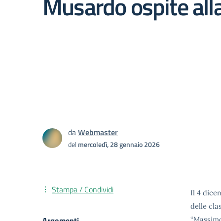
Musardo ospite all
da
Webmaster
del
mercoledì, 28 gennaio 2026
Stampa / Condividi
Il 4 dice
delle cla
Argomenti
“Massimo 