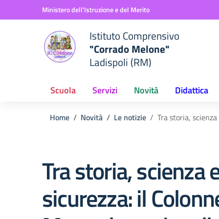
Vai ai contenuti
Vai al menu di navigazione
Vai al footer
Ministero dell'Istruzione e del Merito
Istituto Comprensivo
"Corrado Melone"
Ladispoli (RM)
Scuola
Servizi
Novità
Didattica
Home
Novità
Le notizie
Tra storia, scienza
Tra storia, scienza 
sicurezza: il Colonn