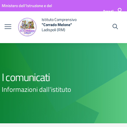
Vai ai contenuti
Vai al menu di navigazione
Vai al footer
Ministero dell'Istruzione e del
Accedi
Merito
Istituto Comprensivo
"Corrado Melone"
Ladispoli (RM)
I comunicati
Informazioni dall'istituto