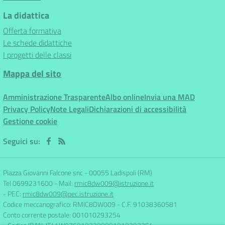
La didattica
Offerta formativa
Le schede didattiche
I progetti delle classi
Mappa del sito
Amministrazione Trasparente
Albo online
Invia una MAD
Privacy Policy
Note Legali
Dichiarazioni di accessibilità
Gestione cookie
Seguici su:
Piazza Giovanni Falcone snc
-
00055 Ladispoli (RM)
Tel 0699231600
- Mail:
rmic8dw009@istruzione.it
- PEC:
rmic8dw009@pec.istruzione.it
Codice meccanografico: RMIC8DW009
- C.F. 91038360581
Conto corrente postale: 001010293254