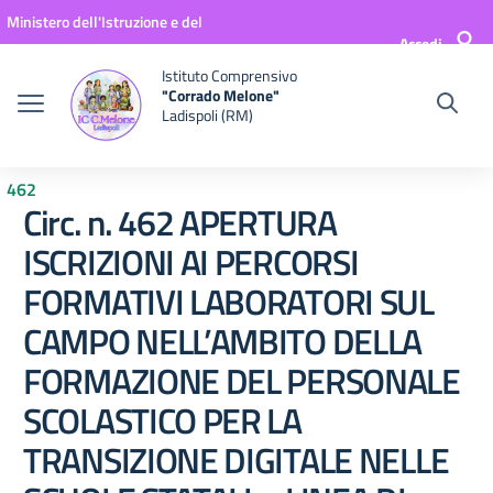
Vai ai contenuti
Vai al menu di navigazione
Vai al footer
Ministero dell'Istruzione e del
Accedi
Merito
Istituto Comprensivo
"Corrado Melone"
Ladispoli (RM)
462
Circ. n. 462 APERTURA
ISCRIZIONI AI PERCORSI
FORMATIVI LABORATORI SUL
CAMPO NELL’AMBITO DELLA
FORMAZIONE DEL PERSONALE
SCOLASTICO PER LA
TRANSIZIONE DIGITALE NELLE