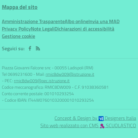
Mappa del sito
Amministrazione Trasparente
Albo online
Invia una MAD
Privacy Policy
Note Legali
Dichiarazioni di accessibilità
Gestione cookie
Seguici su:
Piazza Giovanni Falcone snc
-
00055 Ladispoli (RM)
Tel 0699231600
- Mail:
rmic8dw009@istruzione.it
- PEC:
rmic8dw009@pec.istruzione.it
Codice meccanografico: RMIC8DW009
- C.F. 91038360581
Conto corrente postale: 001010293254
- Codice IBAN: IT44W0760103200001010293254
Concept & Design by
Designers Italia
Sito web realizzato con CMS
SCUOLASTICO