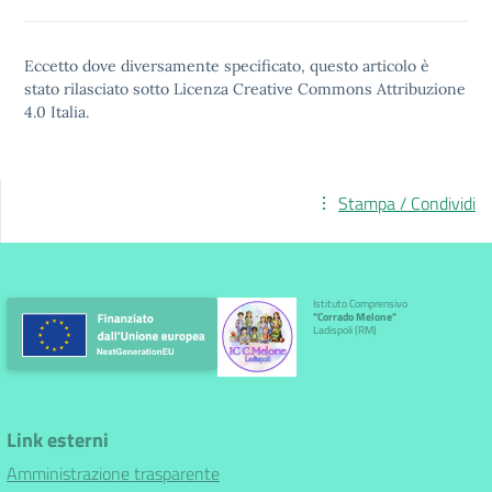
Eccetto dove diversamente specificato, questo articolo è
stato rilasciato sotto
Licenza Creative Commons Attribuzione
4.0
Italia.
Stampa / Condividi
Istituto Comprensivo
"Corrado Melone"
Ladispoli (RM)
Link esterni
Amministrazione trasparente