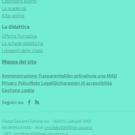
Calendario eventi
Le scadenze
Albo online
La didattica
Offerta formativa
Le schede didattiche
I progetti delle classi
Mappa del sito
Amministrazione Trasparente
Albo online
Invia una MAD
Privacy Policy
Note Legali
Dichiarazioni di accessibilità
Gestione cookie
Seguici su:
Piazza Giovanni Falcone snc
-
00055 Ladispoli (RM)
Tel 0699231600
- Mail:
rmic8dw009@istruzione.it
- PEC:
rmic8dw009@pec.istruzione.it